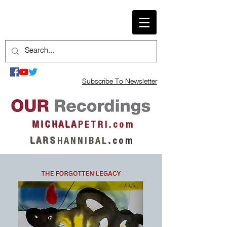
Subscribe To Newsletter
M I C H A L A
P E T R I . c o m
L A R S
H A N N I B A L
.
c o m