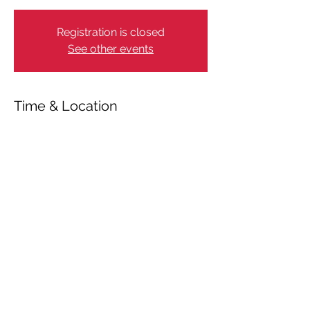
Registration is closed
See other events
Time & Location
May 29, 2026, 4:00 PM – 6:00 PM
The Royal Danish Academy of Music,
Rosenørns Alle 22, 1970 Frederiksberg,
Denmark
Share This Event