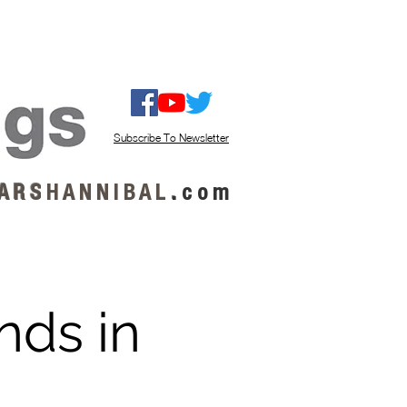
ISTEN / GET MUSIC
ABOUT US
Subscribe To Newsletter
A R S
H A N N I B A L
.
c o m
nds in