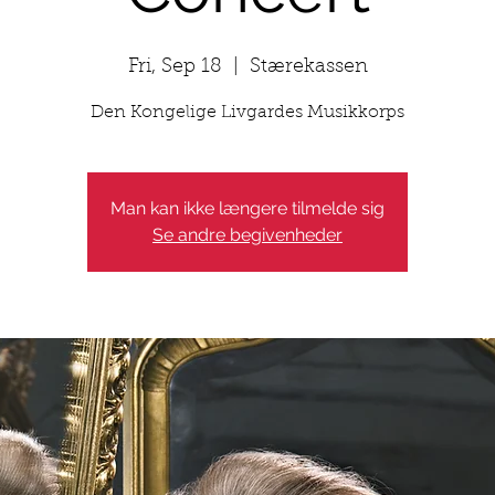
Fri, Sep 18
  |  
Stærekassen
Den Kongelige Livgardes Musikkorps
Man kan ikke længere tilmelde sig
Se andre begivenheder