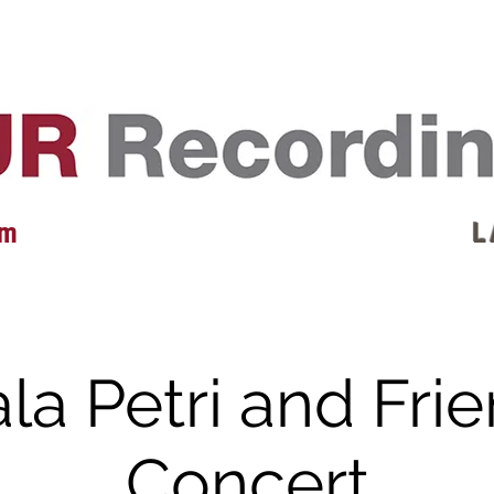
EVENTS
REVIEWS
ARTISTS
GALLERY
L
 m
L 
la Petri and Frie
Concert