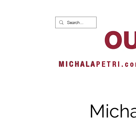
HOME
NEWS
ALBUMS
M I C H A L A
P E T R I . c o
Micha