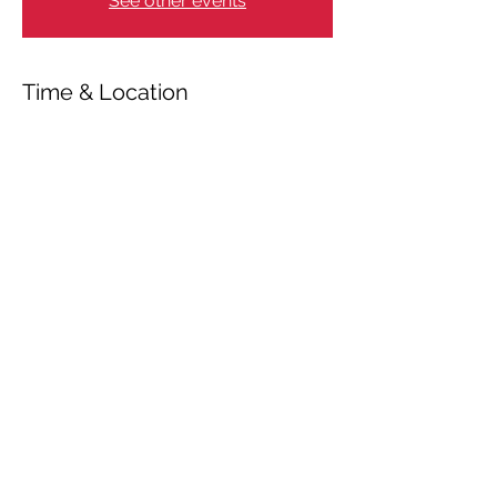
See other events
Time & Location
Oct 04, 2024, 7:30 PM – 9:30 PM
Viby Sjælland, Søndergade 11, 4130 Viby
Sjælland, Denmark
Share This Event