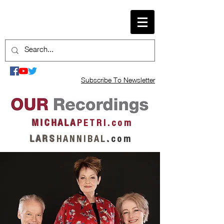
Subscribe To Newsletter
M I C H A L A
P E T R I . c o m
L A R S
H A N N I B A L
.
c o m