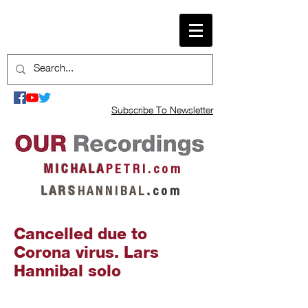
Subscribe To Newsletter
M I C H A L A
P E T R I . c o m
L A R S
H A N N I B A L
.
c o m
Cancelled due to
Corona virus. Lars
Hannibal solo