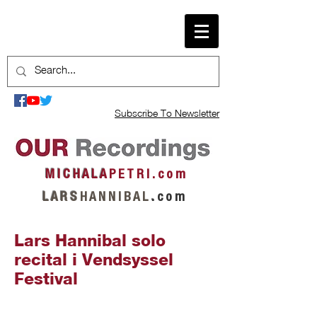
Subscribe To Newsletter
M I C H A L A
P E T R I . c o m
L A R S
H A N N I B A L
.
c o m
Lars Hannibal solo
recital i Vendsyssel
Festival