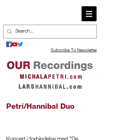
Subscribe To Newsletter
M I C H A L A
P E T R I . c o m
L A R S
H A N N I B A L
.
c o m
Petri/Hannibal Duo
Koncert i forbindelse med "De