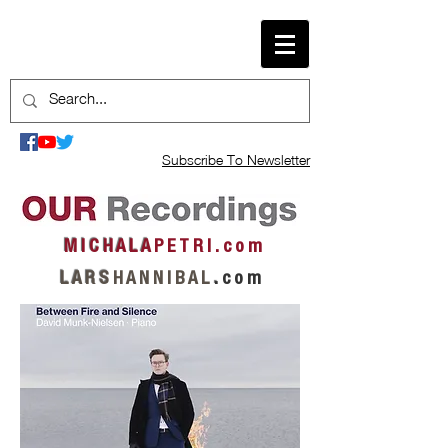
Subscribe To Newsletter
M I C H A L A
P E T R I . c o m
L A R S
H A N N I B A L
.
c o m