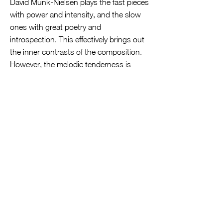
David Munk-Nielsen plays the fast pieces
with power and intensity, and the slow
ones with great poetry and
introspection. This effectively brings out
the inner contrasts of the composition.
However, the melodic tenderness is
never overshadowed by melancholy, and
the dramatic power of the faster
passages never disrupts the moving
atmosphere created by the slow
movements.
The fact that the transition to Sibelius is
immediately noticeable through the
sound textures demonstrates how well
Munk-Nielsen can differentiate the music
of the two composers in terms of color
and dynamics. Particularly impressive is