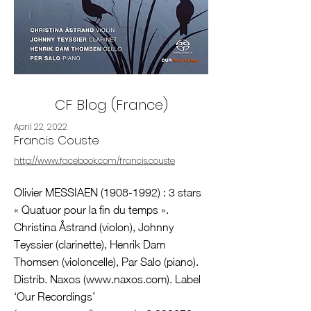
CF Blog (France)
April 22, 2022
Francis Couste
http://www.facebook.com/francis.couste
Olivier MESSIAEN
(1908-1992)
: 3 stars
« Quatuor pour la fin du temps ».
Christina Åstrand (violon), Johnny
Teyssier (clarinette), Henrik Dam
Thomsen (violoncelle), Par Salo (piano).
Distrib. Naxos (
www.naxos.com
). Label
‘Our Recordings’