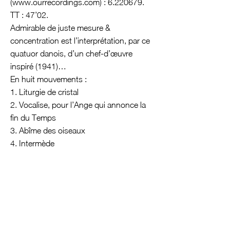
(
www.ourrecordings.com
) :
6.220679
.
TT : 47’02.
Admirable de juste mesure &
concentration est l’interprétation, par ce
quatuor danois, d’un chef-d’œuvre
inspiré (1941)…
En huit mouvements :
1. Liturgie de cristal
2. Vocalise, pour l’Ange qui annonce la
fin du Temps
3. Abîme des oiseaux
4. Intermède
5. Louange à l’Éternité de Jésus
6. Danse de la fureur, pour les sept
trompettes
7. Fouillis d’arcs-en-ciel, pour l’Ange qui
annonce la fin du Temps
8. Louange à l’Immortalité de Jésus