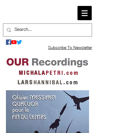
Subscribe To Newsletter
M I C H A L A
P E T R I . c o m
L A R S
H A N N I B A L
.
c o m