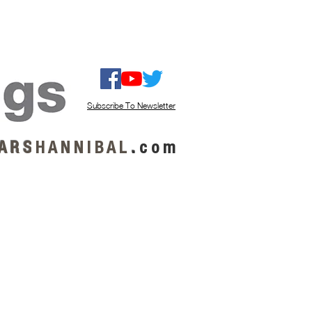
ISTEN / GET MUSIC
ABOUT US
Subscribe To Newsletter
A R S
H A N N I B A L
.
c o m