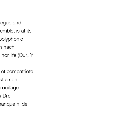
legue and
mblet is at its
opolyphonic
en nach
nor life (Our, Y
 et compatriote
st a son
rouillage
 Drei
 manque ni de