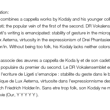
tion:
combines a cappella works by Kodaly and his younger col
ti; the popular vein of the first of the second. DR Vokalense
i's writing is emancipated: stability of gesture in the micr
 Aeterna, virtuosity in the expressionism of Drei Phantasi
r/in. Without being too folk, his Kodaly lacks neither colors 
ssocie des æuvres a cappella de Koda ly et de son cadet
ine populaire du premier du second. Le DR Vokalensemblet e
l'ecriture de Ligeti s'emancipe : stabilite du geste dans le b
que de Lux Aeterna, virtuosite dans l'expressionnisme des
h Friedrich Holder/in. Sans etre trop folk, son Kodaly ne
vie (Our, Y Y Y Y Y ).