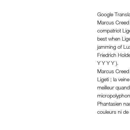
Google Transla
Marcus Creed 
compatriot Lige
best when Liget
jamming of Lux
Friedrich Holde
Y Y Y Y ).
Marcus Creed a
Ligeti ; la ve
meilleur quand 
micropolyphoni
Phantasien nac
couleurs ni de 