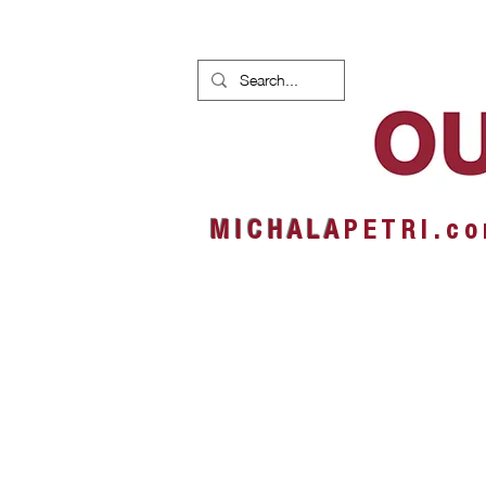
HOME
NEWS
ALBUMS
M I C H A L A
P E T R I . c o