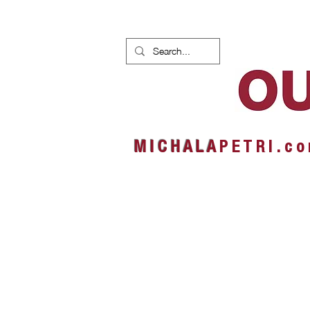
HOME
NEWS
ALBUMS
M I C H A L A
P E T R I . c o