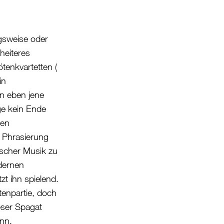
gsweise oder
 heiteres
tenkvartetten (
in
en eben jene
ge kein Ende
den
r Phrasierung
tscher Musik zu
dernen
zt ihn spielend.
tenpartie, doch
ieser Spagat
ann.