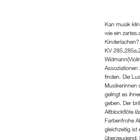
Kan musik klin
wie ein zartes,
Kinderlachen? 
KV 285,285a,28
Widmann(Violin
Assoziationen 
finden. Die L
Musikerinnen s
gelingt es ihn
geben. Der br
Altblockflöte 
Farbenfrohe Ak
gleichzeitig is
überzeugend. D