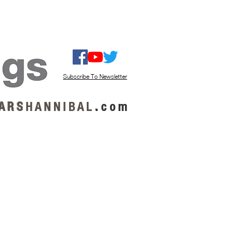
ISTEN / GET MUSIC
ABOUT US
Subscribe To Newsletter
A R S
H A N N I B A L
.
c o m