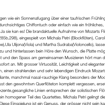
gen wie ein Sonnenafugang über einer taufrischen Frühlin
durchsichtiges Chiffontuch oder einfach wie ein fröhliches,
Ja sie kan es! Die brandaktuelle Aufnahme von Mozarts Flö
5b,298), eingespielt von Michala Petri (Blockflöten), Carol
e),Ula Ulijona(Viola) und Martha Sudraba(Violoncello), lass
zu und hinterlassen bein Höre den Wunsch, die Platte mö
ust und den Spass am gemeinsamen Musizieren hört man 
ofort an. Mit grosser Virtuosität, Leichtigkeit und elegante
en, einen strahlenden und sehr lebendigen Eindruck Mozar
illiante, manchmal nasal-rauchige Klang besonders der Mo
lässt den gewohntwn Querflöteton komplett vergessen, erset
zente,gesangliche Linien entsprechen der solistischen Flö
t ein homogener Teil des Quartettes. Michala Petri gelingt d
iese Einspielung ist ein Genuss, der grösser nicht sein k