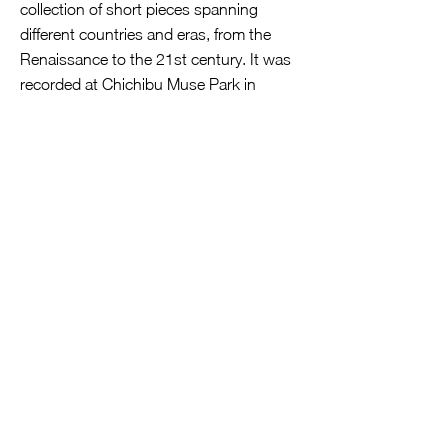
collection of short pieces spanning
different countries and eras, from the
Renaissance to the 21st century. It was
recorded at Chichibu Muse Park in
Japan shortly before the global
lockdown in December 2019, after a
concert tour in Japan.
The program features charming melodies
that are either calm, meditative, or
cheerful. Some are well-known, while
many are not. Whether it is the
Recercada by Diego Ortiz or the
imaginative compositions by Danish
composer Lars Hannibal, Petri and
Nishiyama always play stylistically
flawless and expressive, resulting
sometimes in moving interpretations.
This is truly a feel-good program