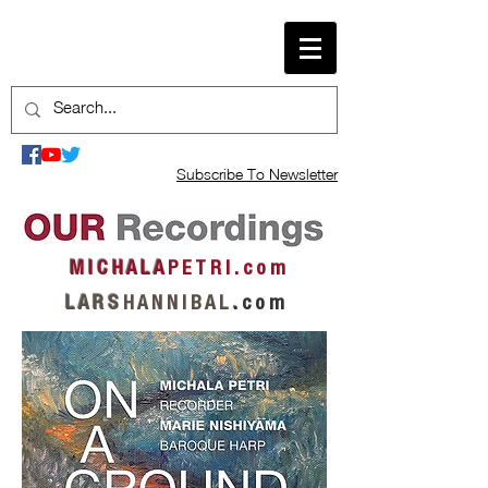
Subscribe To Newsletter
M I C H A L A
P E T R I . c o m
L A R S
H A N N I B A L
.
c o m