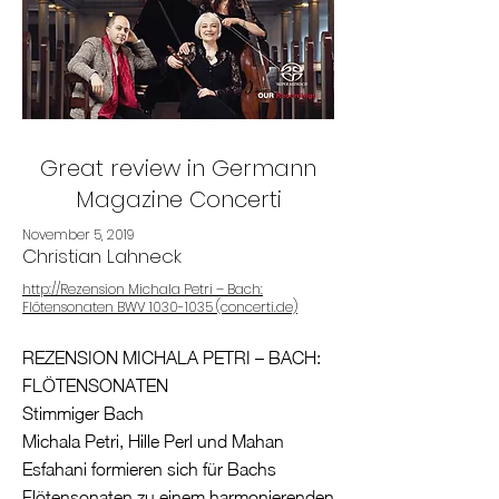
Great review in Germann
Magazine Concerti
November 5, 2019
Christian Lahneck
http://Rezension Michala Petri – Bach:
Flötensonaten BWV 1030-1035 (concerti.de)
REZENSION MICHALA PETRI – BACH:
FLÖTENSONATEN
Stimmiger Bach
Michala Petri, Hille Perl und Mahan
Esfahani formieren sich für Bachs
Flötensonaten zu einem harmonierenden