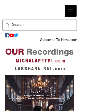
Subscribe To Newsletter
M I C H A L A
P E T R I . c o m
L A R S
H A N N I B A L
.
c o m