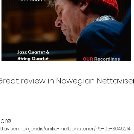
Great review in Nowegian Nettavise
erø
ttavisen.no/kjendis/unike-molbohistorier/r/5-95-3046214