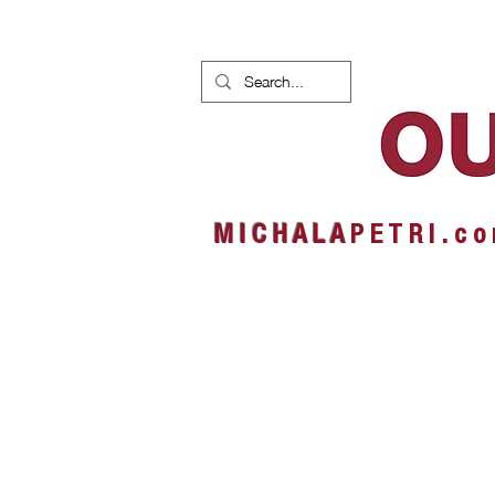
HOME
NEWS
ALBUMS
M I C H A L A
P E T R I . c o