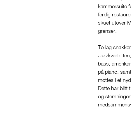
kammersuite for
ferdig restaure
skuet utover 
grenser.
To lag snakk
Jazzkvartetten
bass, amerika
på piano, samt
møttes i et ny
Dette har blit
og stemningene
medsammensvor