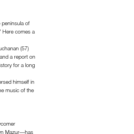
peninsula of
.” Here comes a
Buchanan (57)
 and a report on
istory for a long
rsed himself in
he music of the
ewcomer
ilyn Mazur—has