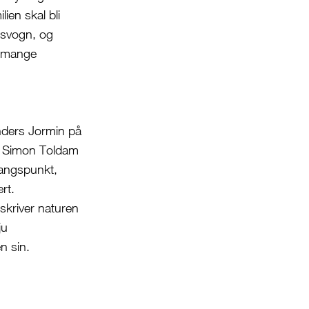
lien skal bli
kusvogn, og
a mange
nders Jormin på
e Simon Toldam
gangspunkt,
rt.
eskriver naturen
ju
n sin.