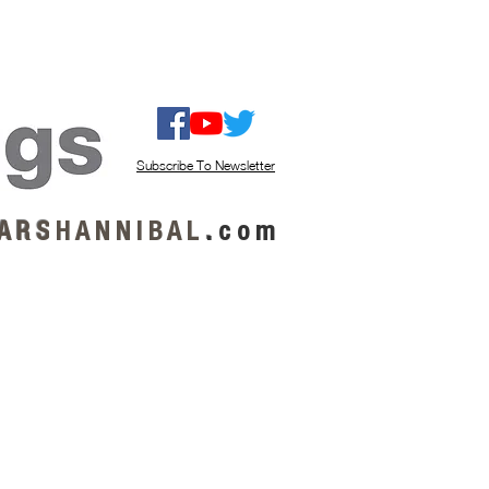
ISTEN / GET MUSIC
ABOUT US
Subscribe To Newsletter
A R S
H A N N I B A L
.
c o m