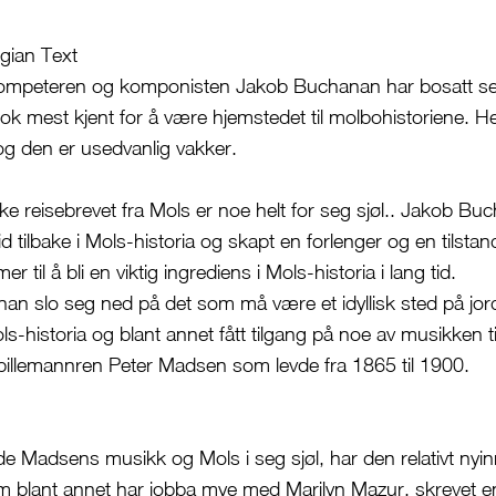
gian Text
ompeteren og komponisten Jakob Buchanan har bosatt se
ok mest kjent for å være hjemstedet til molbohistoriene. 
 og den er usedvanlig vakker.
ke reisebrevet fra Mols er noe helt for seg sjøl.. Jakob Bu
id tilbake i Mols-historia og skapt en forlenger og en tilst
 til å bli en viktig ingrediens i Mols-historia i lang tid.
nan slo seg ned på det som må være et idyllisk sted på jor
s-historia og blant annet fått tilgang på noe av musikken ti
illemannren Peter Madsen som levde fra 1865 til 1900.
de Madsens musikk og Mols i seg sjøl, har den relativt nyinn
 blant annet har jobba mye med Marilyn Mazur, skrevet en