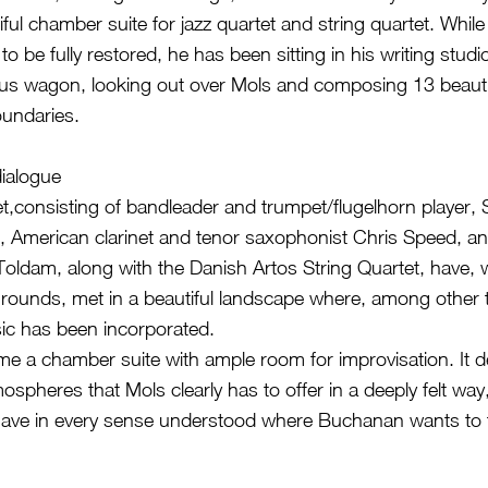
iful chamber suite for jazz quartet and string quartet. While 
to be fully restored, he has been sitting in his writing stud
ircus wagon, looking out over Mols and composing 13 beauti
undaries.
dialogue
et,consisting of bandleader and trumpet/flugelhorn player,
 American clarinet and tenor saxophonist Chris Speed, a
Toldam, along with the Danish Artos String Quartet, have, w
grounds, met in a beautiful landscape where, among other 
c has been incorporated.
e a chamber suite with ample room for improvisation. It d
ospheres that Mols clearly has to offer in a deeply felt wa
have in every sense understood where Buchanan wants to 