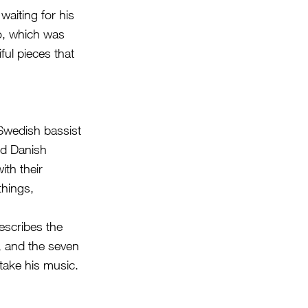
waiting for his
io, which was
ful pieces that
 Swedish bassist
nd Danish
ith their
things,
escribes the
y, and the seven
take his music.