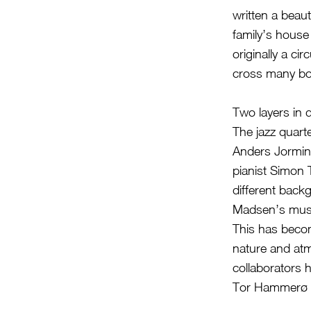
written a beaut
family’s house 
originally a c
cross many bo
Two layers in 
The jazz quart
Anders Jormin,
pianist Simon 
different back
Madsen’s musi
This has becom
nature and atm
collaborators 
Tor Hammerø