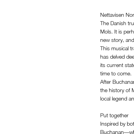
Nettavisen No
The Danish tr
Mols. It is pe
new story, and 
This musical t
has delved dee
its current sta
time to come.
After Buchanan
the history of
local legend a
Put together
Inspired by bo
Buchanan—who 