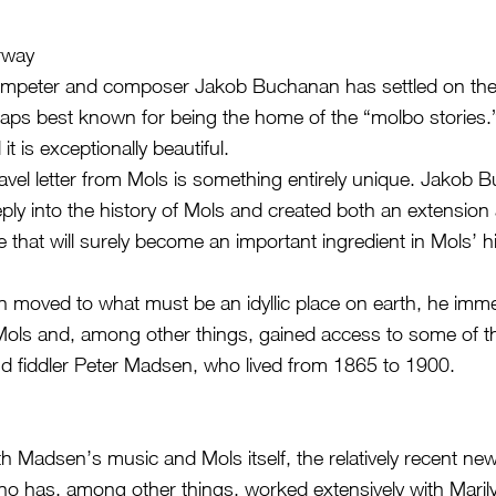
rway
umpeter and composer Jakob Buchanan has settled on the 
rhaps best known for being the home of the “molbo stories
it is exceptionally beautiful.
ravel letter from Mols is something entirely unique. Jakob 
ply into the history of Mols and created both an extension
te that will surely become an important ingredient in Mols’ h
 moved to what must be an idyllic place on earth, he imme
 Mols and, among other things, gained access to some of t
nd fiddler Peter Madsen, who lived from 1865 to 1900.
th Madsen’s music and Mols itself, the relatively recent n
has, among other things, worked extensively with Mar