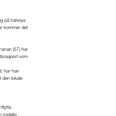
g på halvøya
Her kommer det
chanan (57) har
andsraaport som
d, har han
l den lokale
flytta
 nydelig