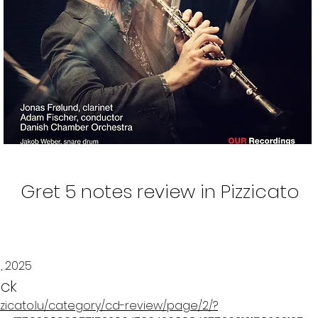
Gret 5 notes review in Pizzicato
, 2025
ck
zzicato.lu/category/cd-review/page/2/?