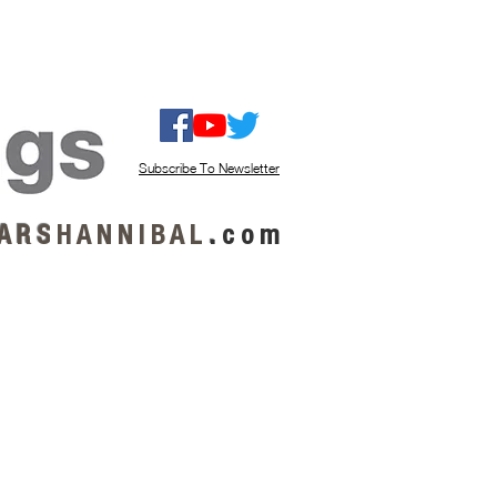
ISTEN / GET MUSIC
ABOUT US
Subscribe To Newsletter
A R S
H A N N I B A L
.
c o m