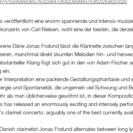
n=1759398908.571532964706420898437536212158203125
 veröffentlicht eine enorm spannende und intensiv musiz
nkonzerts von Carl Nielsen, wohl eine der besten, die derze
ene Däne Jonas Frølund lässt die Klarinette zwischen lan
zeren, manchmal direkt skurrilen Melodien hin- und herwe
ubstantieller Klang fügt sich gut in den von Adam Fischer 
 ein.
ser Interpretation eine packende Gestaltungsphantasie und 
nergie und Spontaneität, die ungemein viel Schwung und
hr als man üblicherweise gewöhnt ist, in dieser Kompositi
 has released an enormously exciting and intensely perf
’s clarinet concerto, arguably one of the best currently avai
anish clarinetist Jonas Frølund alternates between long lyr