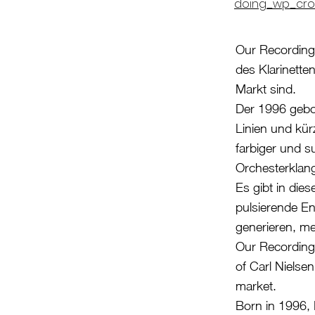
doing_wp_cro
Our Recordings
des Klarinette
Markt sind.
Der 1996 gebor
Linien und kür
farbiger und s
Orchesterklang
Es gibt in die
pulsierende E
generieren, me
Our Recordings
of Carl Nielsen
market.
Born in 1996, D