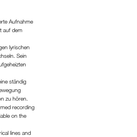
ierte Aufnahme
it auf dem
gen lyrischen
chseln. Sein
aufgeheizten
eine ständig
 Bewegung
on zu hören.
ormed recording
lable on the
ical lines and