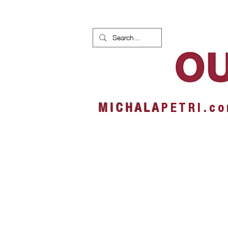
HOME
NEWS
ALBUMS
M I C H A L A
P E T R I . c o