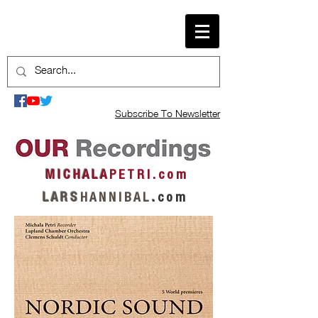
Subscribe To Newsletter
M I C H A L A
P E T R I . c o m
L A R S
H A N N I B A L
.
c o m