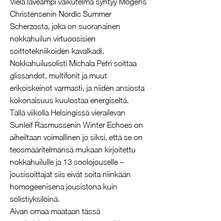
Vielä laveampi vaikutelma syntyy Mogens
Christensenin Nordic Summer
Scherzosta, joka on suoranainen
nokkahuilun virtuoosisien
soittotekniikoiden kavalkadi.
Nokkahuilusolisti Michala Petri soittaa
glissandot, multifonit ja muut
erikoiskeinot varmasti, ja niiden ansiosta
kokonaisuus kuulostaa energiseltä.
Tällä viikolla Helsingissä vierailevan
Sunleif Rasmussenin Winter Echoes on
aiheiltaan voimallinen jo siksi, että se on
teosmääritelmänsä mukaan kirjoitettu
nokkahuilulle ja 13 soolojouselle –
jousisoittajat siis eivät soita niinkään
homogeenisena jousistona kuin
solistiyksilöinä.
Aivan omaa maataan tässä