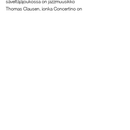
säveltäjäjoukossa on jazzmuusikko
Thomas Clausen, jonka Concertino on
uusbarokkinen sarja nokkahuilulle ja
jousille. Sinänsä se kyllä tuo ilakoivalla
päätösrondollaan valonpilkahduksen
levyn muuten vähän jäyhään
kokonaisuuteen.
Pelle Gudmundsen-Holmgreen sävelsi
muistoteoksensa Music for 13
Stringspelkille jousille, ja sen ankarat
aiheet sopivat hyvin yhteen muistelun
kohteen eli Axel Borup-Jørgensenin
Sommasvit-jousiorkesteriteoksen (1957)
kanssa, joskin tämä on sanonnassaan
säästeliäämpi ja hillitympi.
Saksalaisen Clemens Schuldtin johdolla
Lapin kamariorkesterin jouset
paneutuvat tanskalaiseen modernismiin