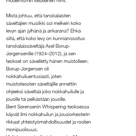
modernismin keskeinen nimi.
Mistä johtuu, että tanskalaisten
säveltäjien musiikki soi melkein koko
levyn ajan jylhänä ja ankarana? Ehkä
siitä, että koko levy on kunnianosoitus
tanskalaissäveltäjä Axel Borup-
Jørgensenille (1924–2012), ja sen
teokset on sävelletty hänen muistolleen.
Borup-Jørgensen oli
nokkahuiluentusiasti, joten
muistoteosten säveltäjille annettiin
ohjeeksi säveltää joko nokkahuilulle ja
jousille tai pelkästään jousille.
Bent Sørensenin Whispering-teoksessa
käyvät ilmi nokkahuilun ja jousiorkesterin
rikkaat yhteistyömahdollisuudet ja roolien
monipuolisuus.