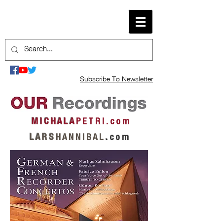
Subscribe To Newsletter
M I C H A L A
P E T R I . c o m
L A R S
H A N N I B A L
.
c o m