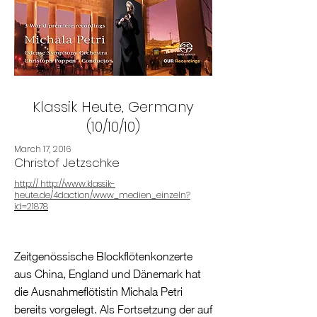
Klassik Heute, Germany
(10/10/10)
March 17, 2016
Christof Jetzschke
http:// http://www.klassik-
heute.de/4daction/www_medien_einzeln?
id=21878
Zeitgenössische Blockflötenkonzerte
aus China, England und Dänemark hat
die Ausnahmeflötistin Michala Petri
bereits vorgelegt. Als Fortsetzung der auf