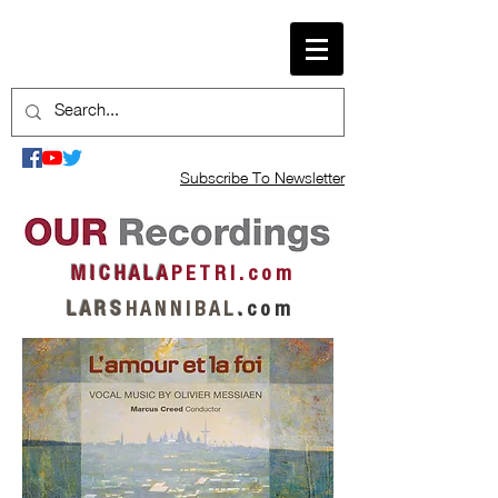
Subscribe To Newsletter
M I C H A L A
P E T R I . c o m
L A R S
H A N N I B A L
.
c o m