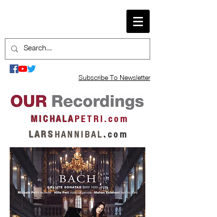
Subscribe To Newsletter
M I C H A L A
P E T R I . c o m
L A R S
H A N N I B A L
.
c o m