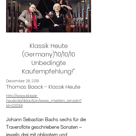
Klassik Heute
(Germany)"10/10/10
Unbedingte
Kaufempfehlung!".
December 28, 2019
Thomas Baack - Klassik Heute
http://www.klassik-
heute.de/4daction/www_medien_einzeln?
id=23064
Johann Sebastian Bachs sechs für die
Traversflöte geschriebene Sonaten –
jeweils drei mit obligatem und