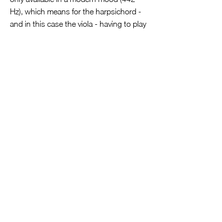
Hz), which means for the harpsichord -
and in this case the viola - having to play
a semitone higher than usual.
The two dark works in B minor and E
minor are touchstones of the Bach
sonata play. Petri, who opted for the
original key rather than the easier
semitone transposition to C minor
thanks to the extended range of the
Mollenhauer instruments up to e1, and
her colleagues do without the Andante,
whose initial style of the bass aria
"Enlightened" too my sinister senses
”from the Christmas oratorio, with a
passion-like black ribbon. Rather, they
emphasize the jagged 32nd motifs,
which can never completely relax in the