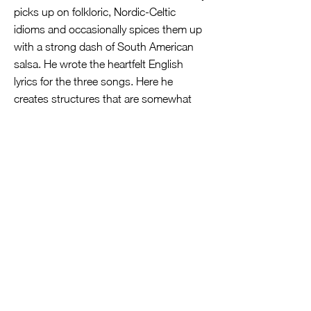
picks up on folkloric, Nordic-Celtic
idioms and occasionally spices them up
with a strong dash of South American
salsa. He wrote the heartfelt English
lyrics for the three songs. Here he
creates structures that are somewhat
reminiscent of Arvo Pärt, but are even
more reduced to an almost Zen-like
essentiality. There - and also in the
congenial folk song arrangements - not
a note is too many, because more would
only weaken the effect.
Experts make house music
Hannibal presents his compositions on
the guitar with a rich range of attacks
and tones. His fragile, glowing flageolets
are downright precious. Virtuosa