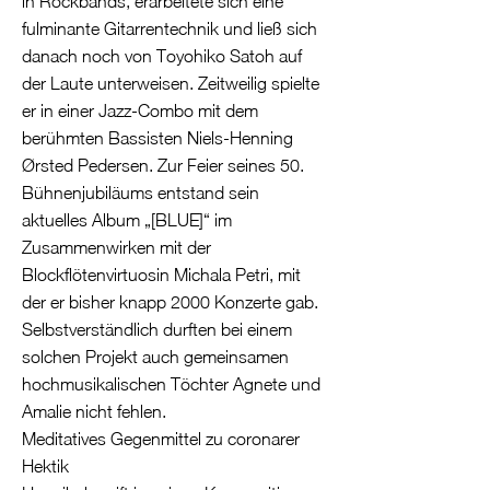
in Rockbands, erarbeitete sich eine
fulminante Gitarrentechnik und ließ sich
danach noch von Toyohiko Satoh auf
der Laute unterweisen. Zeitweilig spielte
er in einer Jazz-Combo mit dem
berühmten Bassisten Niels-Henning
Ørsted Pedersen. Zur Feier seines 50.
Bühnenjubiläums entstand sein
aktuelles Album „[BLUE]“ im
Zusammenwirken mit der
Blockflötenvirtuosin Michala Petri, mit
der er bisher knapp 2000 Konzerte gab.
Selbstverständlich durften bei einem
solchen Projekt auch gemeinsamen
hochmusikalischen Töchter Agnete und
Amalie nicht fehlen.
Meditatives Gegenmittel zu coronarer
Hektik