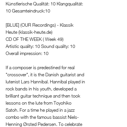
Künstlerische Qualität: 10 Klangqualität:
10 Gesamteindruck:10
[BLUE] (OUR Recordings) - Klassik
Heute (klassik-heute.de)
CD OF THE WEEK ( Week 49)
Artistic quality: 10 Sound quality: 10
Overall impression: 10
If a composer is predestined for real
"crossover", it is the Danish guitarist and
lutenist Lars Hannibal. Hannibal played in
rock bands in his youth, developed a
brilliant guitar technique and then took
lessons on the lute from Toyohiko
Satoh. For a time he played in a jazz
combo with the famous bassist Niels-
Henning Ørsted Pedersen. To celebrate