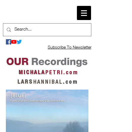
Subscribe To Newsletter
M I C H A L A
P E T R I . c o m
L A R S
H A N N I B A L
.
c o m