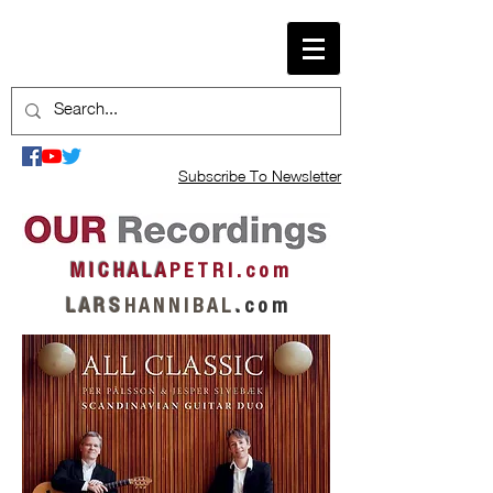
Subscribe To Newsletter
M I C H A L A
P E T R I . c o m
L A R S
H A N N I B A L
.
c o m