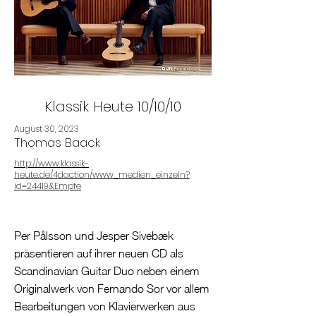
Klassik Heute 10/10/10
August 30, 2023
Thomas Baack
http://www.klassik-
heute.de/4daction/www_medien_einzeln?
id=24419&Empfe
Per Pålsson und Jesper Sivebæk
präsentieren auf ihrer neuen CD als
Scandinavian Guitar Duo neben einem
Originalwerk von Fernando Sor vor allem
Bearbeitungen von Klavierwerken aus