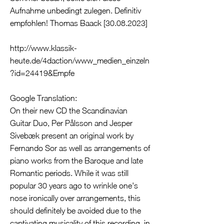
Aufnahme unbedingt zulegen. Definitiv
empfohlen! Thomas Baack [30.08.2023]
http://www.klassik-
heute.de/4daction/www_medien_einzeln
?id=24419&Empfe
Google Translation:
On their new CD the Scandinavian
Guitar Duo, Per Pålsson and Jesper
Sivebæk present an original work by
Fernando Sor as well as arrangements of
piano works from the Baroque and late
Romantic periods. While it was still
popular 30 years ago to wrinkle one's
nose ironically over arrangements, this
should definitely be avoided due to the
captivating musicality of this recording, in