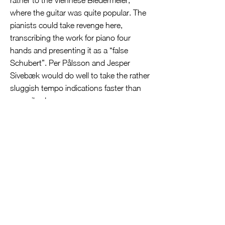
rather to the Viennese Biedermeier,
where the guitar was quite popular. The
pianists could take revenge here,
transcribing the work for piano four
hands and presenting it as a “false
Schubert”. Per Pålsson and Jesper
Sivebæk would do well to take the rather
sluggish tempo indications faster than
prescribed.
It then becomes much more Spanish
with the 10 Valses poeticos by Enrique
Granados, which are played on two
guitars in a much more idiomatic way
than in the original version for piano two
hands, which is also suitable for
recreational pianists in many cases.
Finally, the Dolly Suite by Gabriel Fauré,
written for the daughter of his lover