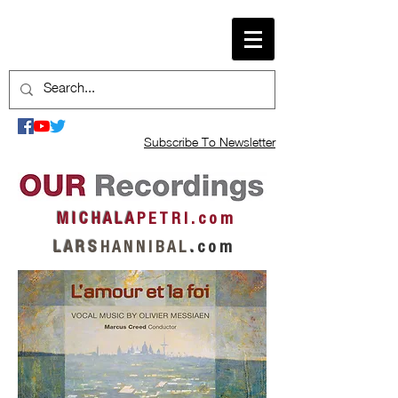
Subscribe To Newsletter
M I C H A L A
P E T R I . c o m
L A R S
H A N N I B A L
.
c o m