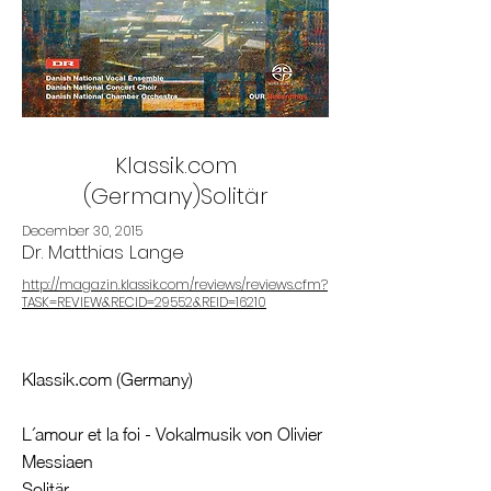
Klassik.com
(Germany)Solitär
December 30, 2015
Dr. Matthias Lange
http://magazin.klassik.com/reviews/reviews.cfm?
TASK=REVIEW&RECID=29552&REID=16210
Klassik.com (Germany)
L´amour et la foi - Vokalmusik von Olivier
Messiaen
Solitär