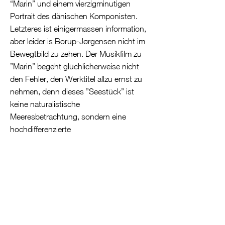
“Marin” und einem vierzigminutigen
Portrait des dänischen Komponisten.
Letzteres ist einigermassen information,
aber leider is Borup-Jørgensen nicht im
Bewegtbild zu zehen. Der Musikfilm zu
”Marin” begeht glüchlicherweise nicht
den Fehler, den Werktitel allzu ernst zu
nehmen, denn dieses ”Seestück” ist
keine naturalistische
Meeresbetrachtung, sondern eine
hochdifferenzierte
Orchesterklangsstudie. Stattdessem
finden wir uns in einer bizarren, von
schwebenden Pappmaaché-menschen
bevölkerten Vulkanlandschaft wieder, zu
von Zeichnungen des komponisten
inspiriert ist. Das wirkt nicht unbedingt
zwingend, ist aber durchaus suggestiv.