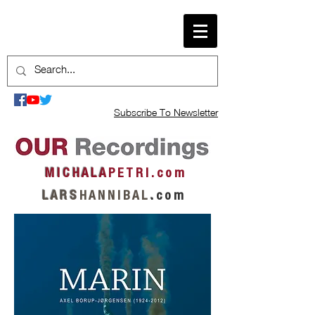
Subscribe To Newsletter
M I C H A L A
P E T R I . c o m
L A R S
H A N N I B A L
.
c o m