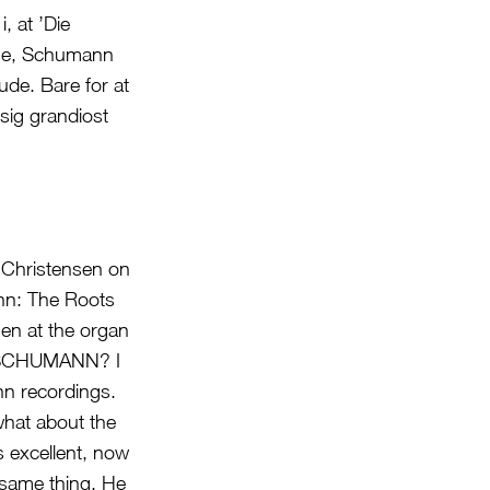
, at ’Die
lse, Schumann
ude. Bare for at
sig grandiost
hristensen on
nn: The Roots
en at the organ
. SCHUMANN? I
ann recordings.
what about the
 excellent, now
 same thing. He