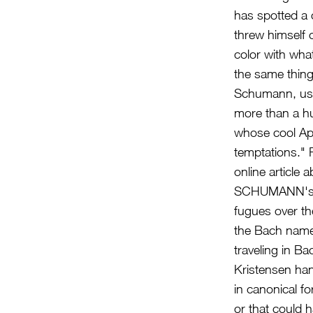
has spotted a 
threw himself 
color with what
the same thing
Schumann, used
more than a hun
whose cool Apo
temptations." 
online article 
SCHUMANN's op
fugues over th
the Bach name 
traveling in Ba
Kristensen hand
in canonical f
or that could 