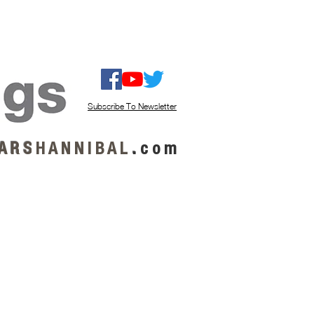
ISTEN / GET MUSIC
ABOUT US
Subscribe To Newsletter
A R S
H A N N I B A L
.
c o m