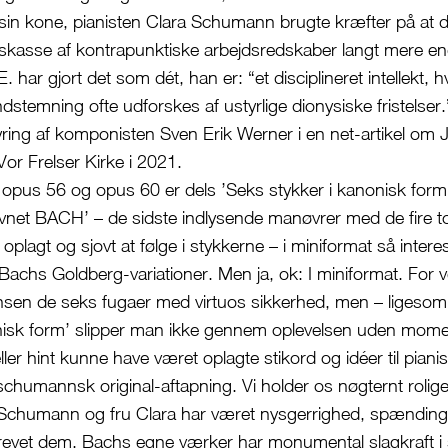
n kone, pianisten Clara Schumann brugte kræfter på at d
skasse af kontrapunktiske arbejdsredskaber langt mere e
E. har gjort det som dét, han er: “et disciplineret intellekt, h
dstemning ofte udforskes af ustyrlige dionysiske fristelser
ing af komponisten Sven Erik Werner i en net-artikel om 
 Vor Frelser Kirke i 2021.
s 56 og opus 60 er dels ’Seks stykker i kanonisk form
vnet BACH’ – de sidste indlysende manøvrer med de fire ton
plagt og sjovt at følge i stykkerne – i miniformat så inter
 Bachs Goldberg-variationer. Men ja, ok: I miniformat. For 
nsen de seks fugaer med virtuos sikkerhed, men – ligesom 
onisk form’ slipper man ikke gennem oplevelsen uden mome
eller hint kunne have været oplagte stikord og idéer til pianis
 schumannsk original-aftapning. Vi holder os nøgternt rolig
 Schumann og fru Clara har været nysgerrighed, spænding 
drevet dem. Bachs egne værker har monumental slagkraft 