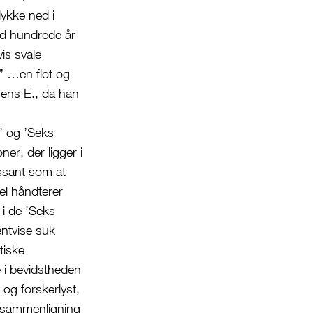
ykke ned i
nd hundrede år
vis svale
.” …en flot og
Jens E., da han
’ og ’Seks
er, der ligger i
essant som at
vel håndterer
i de ’Seks
ntvise suk
tiske
e i bevidstheden
og forskerlyst,
i sammenligning