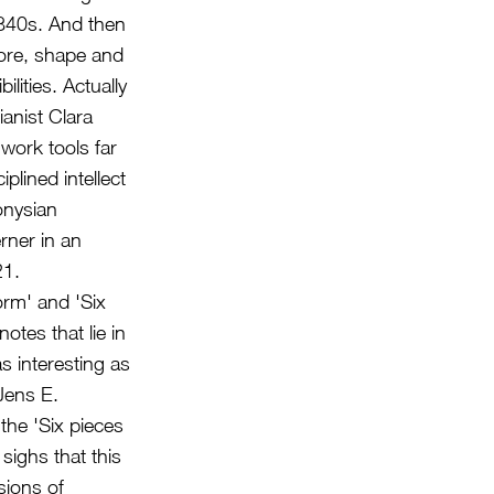
1840s. And then
lore, shape and
lities. Actually
anist Clara
work tools far
plined intellect
onysian
rner in an
21.
rm' and 'Six
tes that lie in
s interesting as
 Jens E.
 the 'Six pieces
sighs that this
sions of