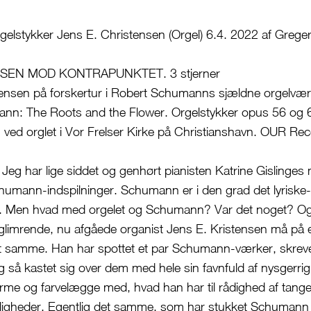
lstykker Jens E. Christensen (Orgel) 6.4. 2022 af Greger
EN MOD KONTRAPUNKTET. 3 stjerner
tensen på forskertur i Robert Schumanns sjældne orgelvær
nn: The Roots and the Flower. Orgelstykker opus 56 og 60
 ved orglet i Vor Frelser Kirke på Christianshavn. OUR Re
 har lige siddet og genhørt pianisten Katrine Gislinges
humann-indspilninger. Schumann er i den grad det lyriske
r. Men hvad med orgelet og Schumann? Var det noget? Og
 glimrende, nu afgåede organist Jens E. Kristensen må på e
 samme. Han har spottet et par Schumann-værker, skrevet
g så kastet sig over dem med hele sin favnfuld af nysgerrig
orme og farvelægge med, hvad han har til rådighed af tange
uligheder. Egentlig det samme, som har stukket Schumann 