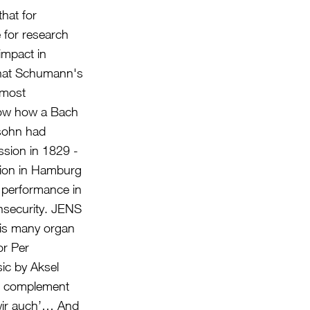
hat for
 for research
impact in
that Schumann's
lmost
now how a Bach
ssohn had
ssion in 1829 -
tion in Hamburg
 performance in
insecurity. JENS
his many organ
or Per
ic by Aksel
d complement
 wir auch’… And