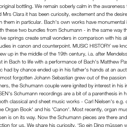
iginal bottling. We remain soberly calm in the awareness t
rs Clara it has been curiosity, excitement and the desire
en them in particular. Bach's own works have monumental 
th these two bundles from Schumann - in the same way 
 drive springs create small wonders in comparison with his a
tudies in canon and counterpoint. MUSIC HISTORY we k
ew up in the middle of the 19th century, i.a. after Mendel
st in Bach to life with a performance of Bach's Matthew Pa
c had by chance ended up in his father's hands at an auc
lmost forgotten Johann Sebastian grew out of the passion
others, the Schumann couple were ignited by interest in his 
N's Schumann recordings are a bit of a parenthesis in 
both classical and sheet music works - Carl Nielsen's e.g. 
he Organ Book' and his 'Canon'. Most recently, organ mus
en is on its way. Now the Schumann pieces are there an
ection for us. We share his curiosity. ‘So ein Ding müssen