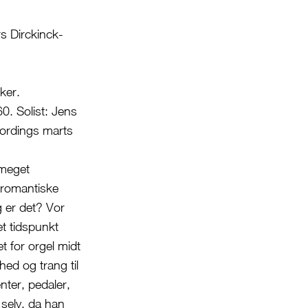
s Dirckinck-
ker.
. Solist: Jens
cordings marts
 meget
-romantiske
 er det? Vor
t tidspunkt
 for orgel midt
hed og trang til
nter, pedaler,
selv, da han