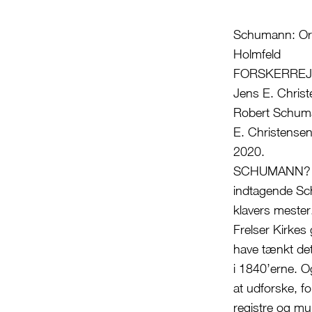
Schumann: Orge
Holmfeld
FORSKERREJS
Jens E. Chris
Robert Schuma
E. Christensen
2020.
SCHUMANN? Jeg
indtagende Sc
klavers meste
Frelser Kirkes
have tænkt det
i 1840’erne. O
at udforske, f
registre og m