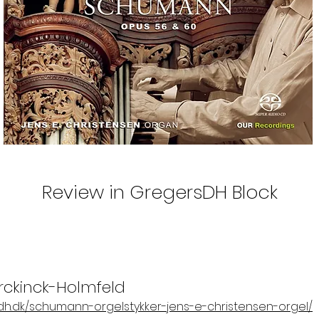
Review in GregersDH Block
rckinck-Holmfeld
sdh.dk/schumann-orgelstykker-jens-e-christensen-orgel/