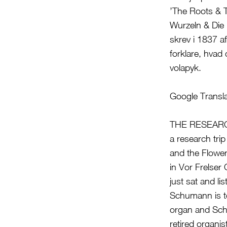
’The Roots & T
Wurzeln & Die 
skrev i 1837 a
forklare, hvad
volapyk.
Google Transla
THE RESEARCH
a research tr
and the Flower
in Vor Frelse
just sat and li
Schumann is to
organ and Sch
retired organi