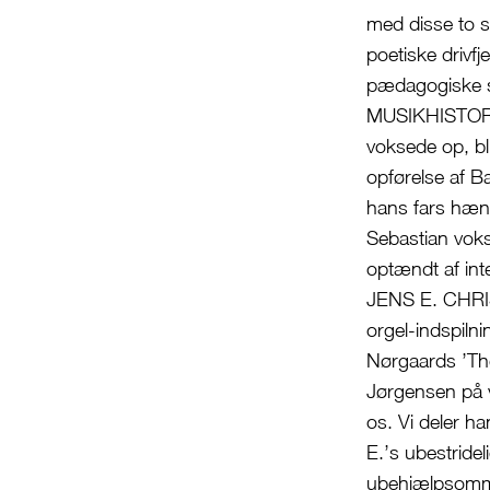
med disse to 
poetiske driv
pædagogiske s
MUSIKHISTORIS
voksede op, bl
opførelse af B
hans fars hæn
Sebastian voks
optændt af int
JENS E. CHRIS
orgel-indspiln
Nørgaards ’Th
Jørgensen på v
os. Vi deler h
E.’s ubestride
ubehjælpsomme 