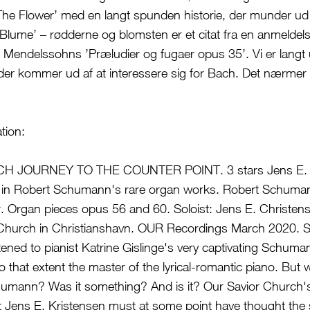
he Flower’ med en langt spunden historie, der munder ud i
Blume’ – rødderne og blomsten er et citat fra en anmelde
f Mendelssohns ’Præludier og fugaer opus 35’. Vi er langt 
 der kommer ud af at interessere sig for Bach. Det nærmer 
tion:
 JOURNEY TO THE COUNTER POINT. 3 stars Jens E. C
ip in Robert Schumann's rare organ works. Robert Schuma
. Organ pieces opus 56 and 60. Soloist: Jens E. Christens
r Church in Christianshavn. OUR Recordings March 2020
stened to pianist Katrine Gislinge's very captivating Schum
 that extent the master of the lyrical-romantic piano. But 
umann? Was it something? And is it? Our Savior Church's
st Jens E. Kristensen must at some point have thought the