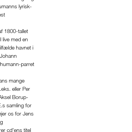
manns lyrisk-
est
 1800-tallet
l live med en
lfælde havnet i
 Johann
Schumann-parret
hans mange
eks. eller Per
Aksel Borup-
.s samling for
jer os for Jens
og
r cd’ens titel