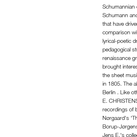
Schumannian or
Schumann and M
that have driv
comparison wi
lyrical-poetic
pedagogical s
renaissance gr
brought intere
the sheet musi
in 1805. The a
Berlin . Like 
E. CHRISTENSE
recordings of 
Nørgaard's 'T
Borup-Jørgens
Jens E.'s coll