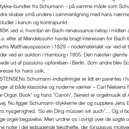
stykke-bundter fra Schumann – på samme måde som Schu
fjedre skaber små undere i sammenligning med hans nærm
tudier i kanon og kontrapunkt.
K ved vi, hvordan en Bach-renæssance netop i midten af
.a. efter at Mendelssohn havde bragt interessen for Bach ti
achs Matthæuspassion i 1829 – nodematerialet var ved et ti
der ved en auktion i Hamborg i 1805. Den næsten glemte
ede ud af passions-opførelsen i Berlin. Som andre blev 
eresse for hans usik.
TENSENs Schumann-indspilninger er lidt en parentes i 
inger af både klassiske og noderne værker – Carl Nielsens f.
e Organ Book’ og hans ’Canon’. Senest er orgelmusik af 
ej. Nu ligger Schumann-stykkerne der og supplere Jens E
ans nysgerrighed. ’So ein Ding müssen wir auch’… Og vi bø
lige orgel-begavelse. Men undrer os i øvrigt over de søgte 
noter i det ledsagende teksthefte, der forsøgsvis motivere