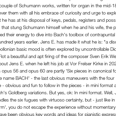
couple of Schumann works, written for organ in the mid-
over them with all his embrace of curiosity and urge to exp
 he has at his disposal of keys, pedals, registers and possibi
 that stung Schumann himself when he and his wife, the pi
 their energy to dive into Bach's toolbox of contrapuntal 
dred years earlier. Jens E. has made it what he is: "a disci
llonian basic mood is often explored by uncontrollable Di
Flot a beautiful and apt firing of the composer Sven Erik We
about Jens E. when he left his job at Vor Frelser Kirke in 20
us 56 and opus 60 are partly 'Six pieces in canonical fo
e name BACH' - the last obvious maneuvers with the four no
- obvious and fun to follow in the pieces - in mini format a
ch's Goldberg variations. But yes, ok: In mini format. Well,
les the six fugues with virtuoso certainty, but - just like in
orm', you do not escape the experience without momentary 
have been obvious key words and ideas for pianistic expres