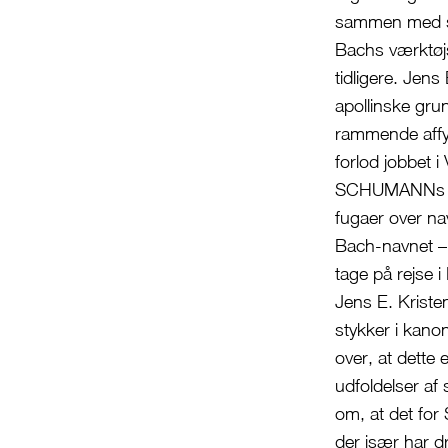
sammen med si
Bachs værktøj
tidligere. Jens 
apollinske grun
rammende affyr
forlod jobbet i
SCHUMANNs opu
fugaer over na
Bach-navnet – o
tage på rejse i
Jens E. Kriste
stykker i kan
over, at dette 
udfoldelser af
om, at det for
der især har 