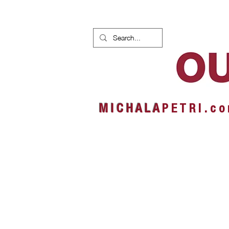
HOME
NEWS
ALBUMS
M I C H A L A
P E T R I . c o